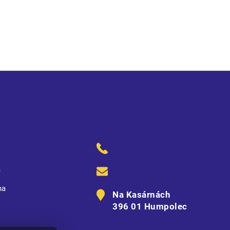
ě
na
Na Kasárnách
396 01 Humpolec