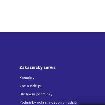
Z
á
p
a
t
Zákaznický servis
í
Kontakty
Vše o nákupu
Obchodní podmínky
Podmínky ochrany osobních údajů