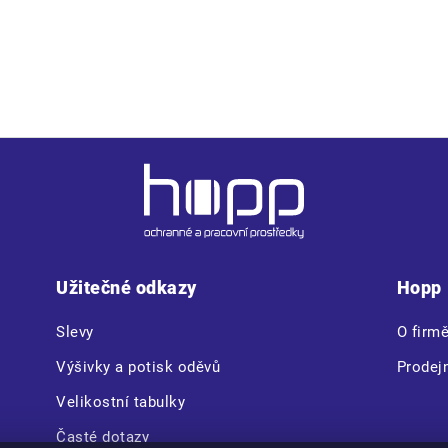
Užitečné odkazy
Hopp
Slevy
O firm
Výšivky a potisk oděvů
Prodej
Velikostní tabulky
Časté dotazy