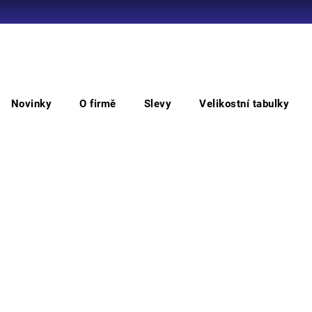
Co potřebujete najít?
Novinky
O firmě
Slevy
Velikostní tabulky
HLEDAT
Polobotky
IBIZA pracovní polobotka
IBI
Doporučujeme
Vyber