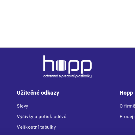
Užitečné odkazy
Hopp
Slevy
O firm
Výšivky a potisk oděvů
Prodej
Velikostní tabulky