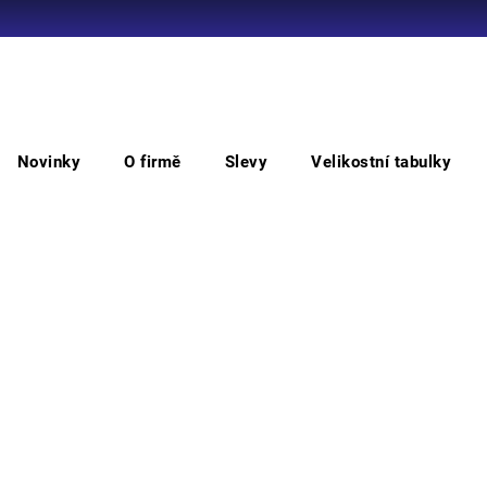
Co potřebujete najít?
Novinky
O firmě
Slevy
Velikostní tabulky
HLEDAT
Návlek na obuv Visitor Integral S1P, vel. L
Náv
vel
Doporučujeme
Bezpe
titanu
podeš
Můžem