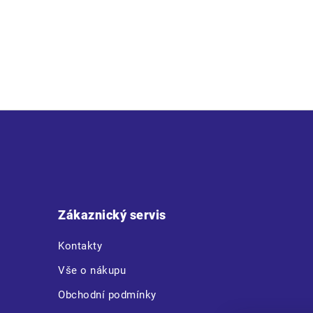
Z
á
p
a
t
Zákaznický servis
í
Kontakty
Vše o nákupu
Obchodní podmínky