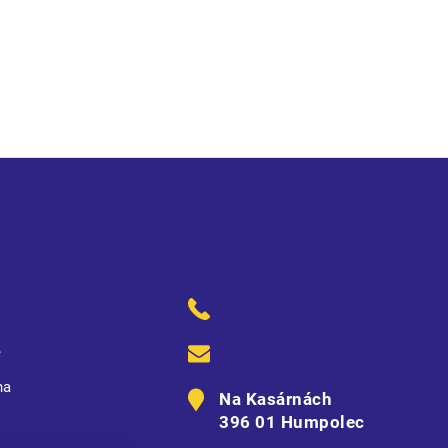
ě
na
Na Kasárnách
396 01 Humpolec