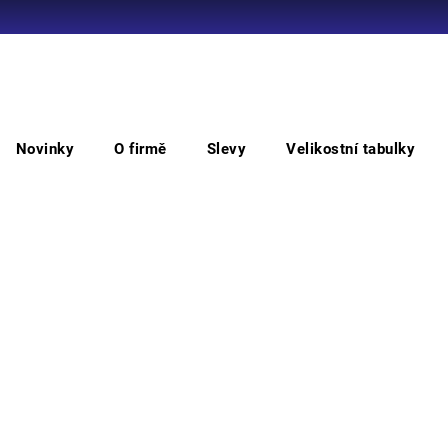
Co potřebujete najít?
Novinky
O firmě
Slevy
Velikostní tabulky
HLEDAT
Holínky
RAINNY PRINT holiny dámské 3/4
RAI
Doporučujeme
Dámsk
dešti
zajiš
Mater
Boty 
Barv