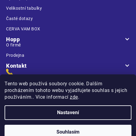
Velikostní tabulky
Časté dotazy
CERVA VAM BOX
Hopp
O firmě
Prodejna
Kontakt
Tento web používá soubory cookie. Dalším
procházením tohoto webu vyjadřujete souhlas s jejich
používáním.. Více informací
zde
.
Na Kasárnách
396 01 Humpolec
Nastavení
Copyright 2026
Hopp.cz
. Všechna práva vyhrazena.
Souhlasím