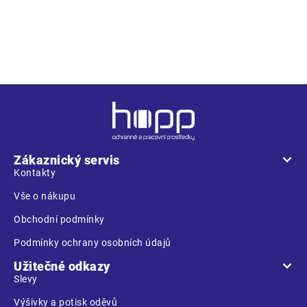
materiál s nánosem PVC • dvě přední kapsy kryté légami proti
průniku vody • spodní část rukávů lze regulovat drukem •
ventilace na zádech a v podpaží
Z
á
p
a
Zákaznický servis
t
Kontakty
í
Vše o nákupu
Obchodní podmínky
Podmínky ochrany osobních údajů
Užitečné odkazy
Slevy
Výšivky a potisk oděvů