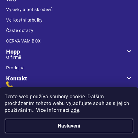
Výšivky a potisk oděvů
Velikostní tabulky
Časté dotazy
CERVA VAM BOX
Hopp
O firmě
Prodejna
Kontakt
Tento web používá soubory cookie. Dalším
procházením tohoto webu vyjadřujete souhlas s jejich
používáním.. Více informací
zde
.
Na Kasárnách
396 01 Humpolec
Nastavení