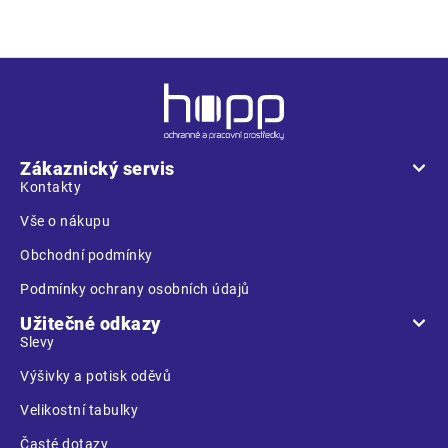
Z
á
p
a
Zákaznický servis
t
Kontakty
í
Vše o nákupu
Obchodní podmínky
Podmínky ochrany osobních údajů
Užitečné odkazy
Slevy
Výšivky a potisk oděvů
Velikostní tabulky
Časté dotazy