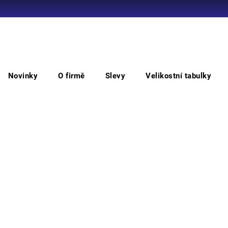
Co potřebujete najít?
Novinky
O firmě
Slevy
Velikostní tabulky
HLEDAT
 deště
GORDON HV plášť
GO
Doporučujeme
• leh
pruhy
légou
kapsy
odvět
délka