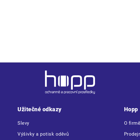
 pruhy • vysoká voděodolnost, paropropustný • zapínaní na zip 
• odvětrávání na zádech a v podpaží • podlepené švy • prodlouž
Užitečné odkazy
Hopp
Slevy
O firm
Výšivky a potisk oděvů
Prodej