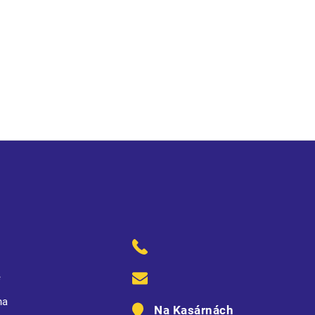
kryté légou se suchým zipem • integrovaná kapuce v límci • 2
ená délka 110 cm
ě
na
Na Kasárnách