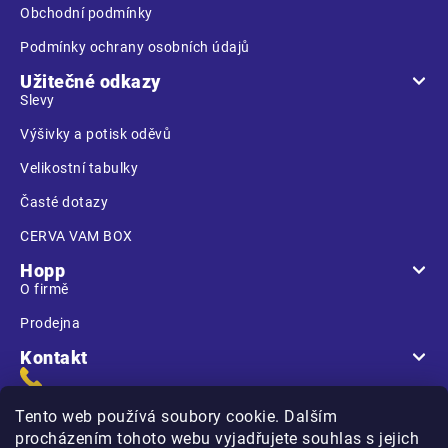
Obchodní podmínky
Podmínky ochrany osobních údajů
Užitečné odkazy
Slevy
Výšivky a potisk oděvů
Velikostní tabulky
Časté dotazy
CERVA VAM BOX
Hopp
O firmě
Prodejna
Kontakt
Tento web používá soubory cookie. Dalším
procházením tohoto webu vyjadřujete souhlas s jejich