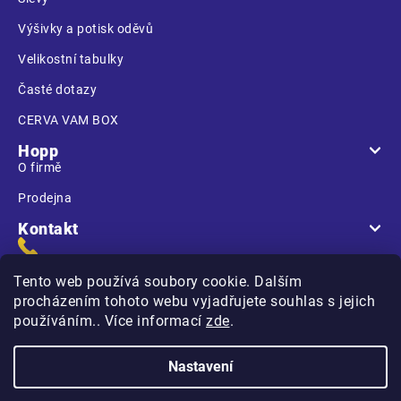
Výšivky a potisk oděvů
Velikostní tabulky
Časté dotazy
CERVA VAM BOX
Hopp
O firmě
Prodejna
Kontakt
Tento web používá soubory cookie. Dalším
procházením tohoto webu vyjadřujete souhlas s jejich
používáním.. Více informací
zde
.
Na Kasárnách
396 01 Humpolec
Nastavení