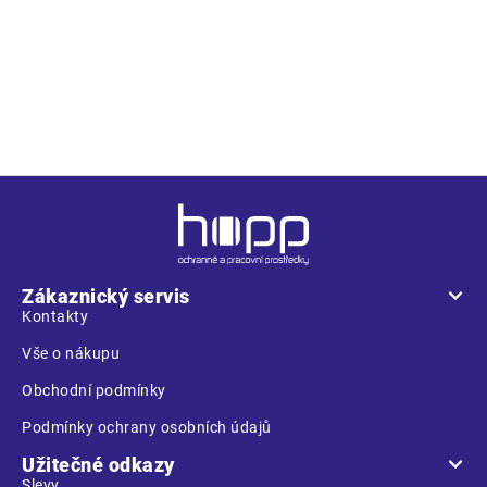
provedení
objem 250g, černý
popis
ošetřující krém, chrání a oživuje vzhled materiálu
použití
chrání materiál proti vodě a znečištění
Z
á
p
a
Zákaznický servis
t
Kontakty
í
Vše o nákupu
Obchodní podmínky
Podmínky ochrany osobních údajů
Užitečné odkazy
Slevy