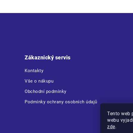
Z
á
p
a
t
Zákaznický servis
í
Kontakty
Vše o nákupu
Obchodní podmínky
Podmínky ochrany osobních údajů
Tento web 
webu vyjadř
zde
.