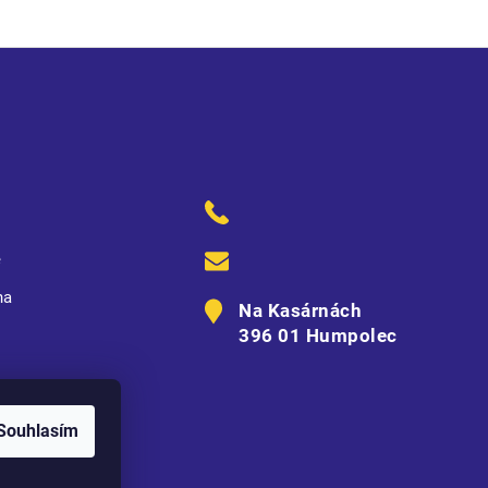
ě
na
Na Kasárnách
396 01 Humpolec
Souhlasím