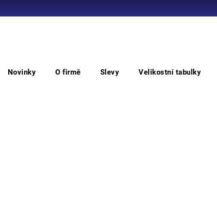
Co potřebujete najít?
Novinky
O firmě
Slevy
Velikostní tabulky
HLEDAT
Vkládací stélka anatomická s bam. vláknem a gel. patou
Vkl
vlá
Doporučujeme
Vyber