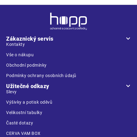
Z
á
p
a
Zákaznický servis
t
Kontakty
í
Vše o nákupu
Obchodní podmínky
Podmínky ochrany osobních údajů
Užitečné odkazy
Slevy
Výšivky a potisk oděvů
Velikostní tabulky
Časté dotazy
CERVA VAM BOX