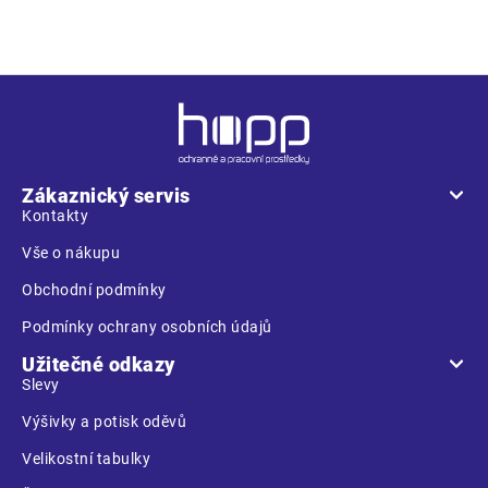
Z
á
p
a
Zákaznický servis
t
Kontakty
í
Vše o nákupu
Obchodní podmínky
Podmínky ochrany osobních údajů
Užitečné odkazy
Slevy
Výšivky a potisk oděvů
Velikostní tabulky