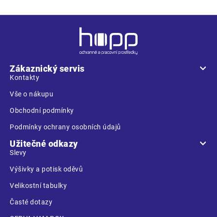
Z
á
p
a
Zákaznický servis
t
Kontakty
í
Vše o nákupu
Obchodní podmínky
Podmínky ochrany osobních údajů
Užitečné odkazy
Slevy
Výšivky a potisk oděvů
Velikostní tabulky
Časté dotazy