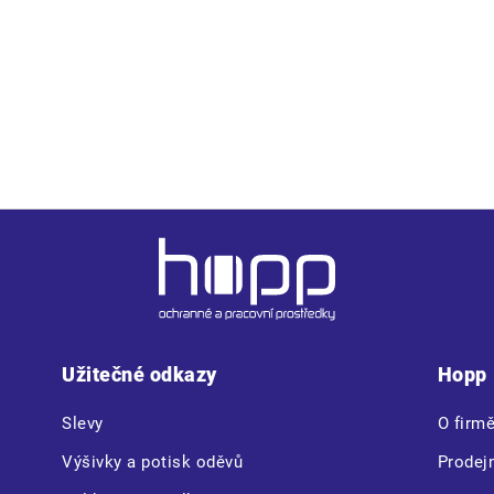
 a v bocích • zapínání na 3 knoflíky • 1 náprsní kapsička • žeb
Užitečné odkazy
Hopp
Slevy
O firm
Výšivky a potisk oděvů
Prodej