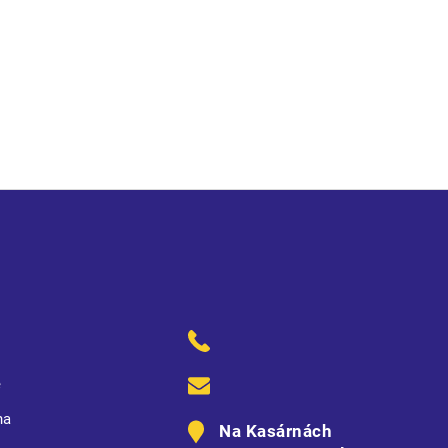
rovaný límeček a lemy rukávů
ě
na
Na Kasárnách