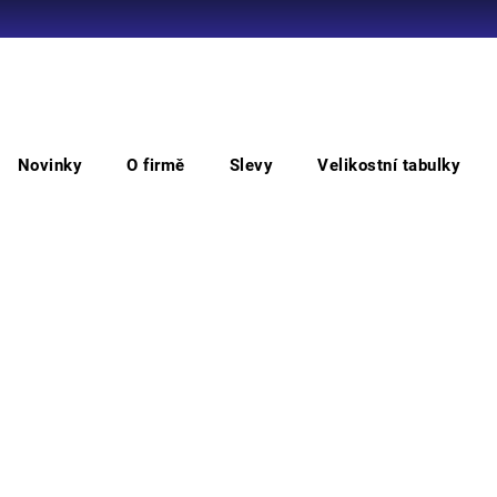
Co potřebujete najít?
Novinky
O firmě
Slevy
Velikostní tabulky
HLEDAT
oděvy
CADIZ HV polokošile
CAD
Doporučujeme
• pán
bocíc
límeč
Barv