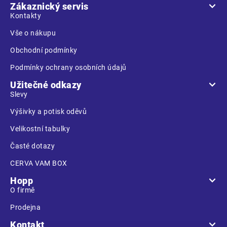
a
Zákaznický servis
t
Kontakty
í
Vše o nákupu
Obchodní podmínky
Podmínky ochrany osobních údajů
Užitečné odkazy
Slevy
Výšivky a potisk oděvů
Velikostní tabulky
Časté dotazy
CERVA VAM BOX
Hopp
O firmě
Prodejna
Kontakt