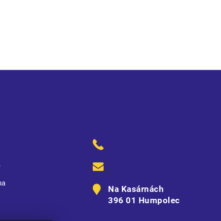
ekorativní prošití
ě
na
Na Kasárnách
396 01 Humpolec