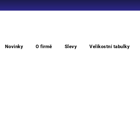
Co potřebujete najít?
Novinky
O firmě
Slevy
Velikostní tabulky
HLEDAT
Šortky
KEILOR FP STRETCH šortky
KE
Doporučujeme
• kva
multi
dekora
Barv