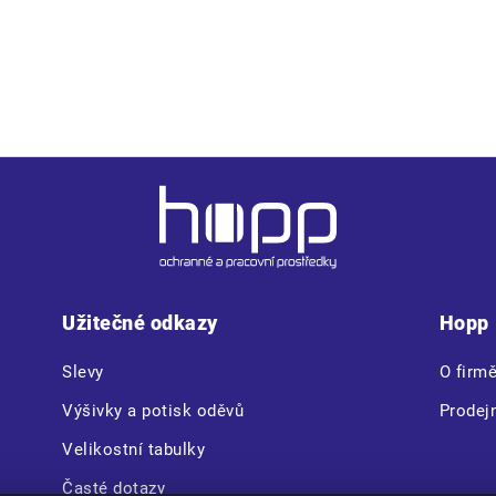
ifunkční kapsy • 2 extra odepínací multifunkční kapsy na zip • d
Užitečné odkazy
Hopp
Slevy
O firm
Výšivky a potisk oděvů
Prodej
Velikostní tabulky
Časté dotazy