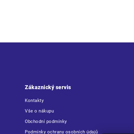
• kvalitní pánské pracovní šortky z elastického materiálu • mult
Z
á
p
a
t
Zákaznický servis
í
Kontakty
Vše o nákupu
Obchodní podmínky
Podmínky ochrany osobních údajů