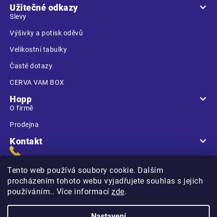
Užitečné odkazy
Slevy
Výšivky a potisk oděvů
Velikostní tabulky
Časté dotazy
CERVA VAM BOX
Hopp
O firmě
Prodejna
Kontakt
Tento web používá soubory cookie. Dalším
procházením tohoto webu vyjadřujete souhlas s jejich
používáním.. Více informací
zde
.
Na Kasárnách
396 01 Humpolec
Nastavení