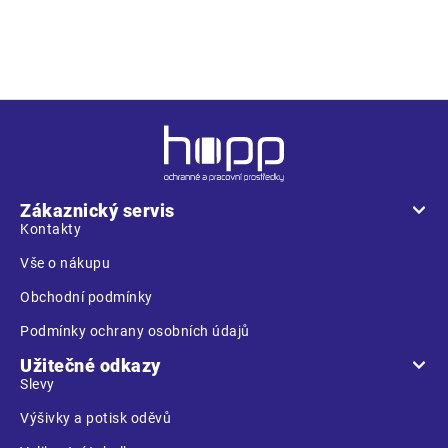
multifunkční kapsy • Oxford 600D zesílení kolenních kapes
pro vkládání ochranných nákoleníků
Z
á
p
a
Zákaznický servis
t
Kontakty
í
Vše o nákupu
Obchodní podmínky
Podmínky ochrany osobních údajů
Užitečné odkazy
Slevy
Výšivky a potisk oděvů