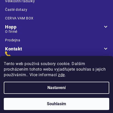
Velikostní tabulky
Časté dotazy
CERVA VAM BOX
Hopp
O firmě
Prodejna
Kontakt
Tento web používá soubory cookie. Dalším
procházením tohoto webu vyjadřujete souhlas s jejich
používáním.. Více informací
zde
.
Na Kasárnách
396 01 Humpolec
Nastavení
Copyright 2026
Hopp.cz
. Všechna práva vyhrazena.
Souhlasím
Vytvořilo
na platformě
Shoptet