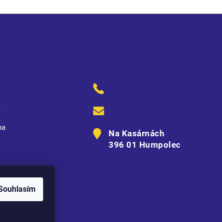
ě
na
Na Kasárnách
396 01 Humpolec
Souhlasím