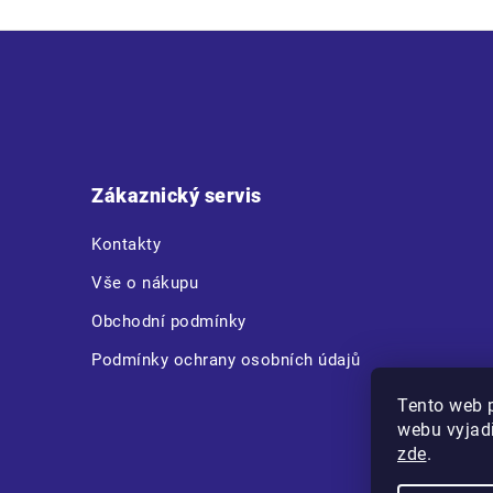
Z
á
p
a
t
Zákaznický servis
í
Kontakty
Vše o nákupu
Obchodní podmínky
Podmínky ochrany osobních údajů
Tento web 
webu vyjadř
zde
.