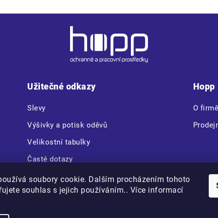
Užitečné odkazy
Hopp
Slevy
O firm
Výšivky a potisk oděvů
Prodej
Velikostní tabulky
Časté dotazy
CERVA VAM BOX
používá soubory cookie. Dalším procházením tohoto
ujete souhlas s jejich používáním.. Více informací