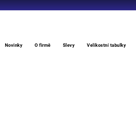
Co potřebujete najít?
Novinky
O firmě
Slevy
Velikostní tabulky
HLEDAT
Zimní
BI ROAD bunda
BI
Doporučujeme
• pán
odepí
povrs
švy •
velké
bunda
jako H
podší