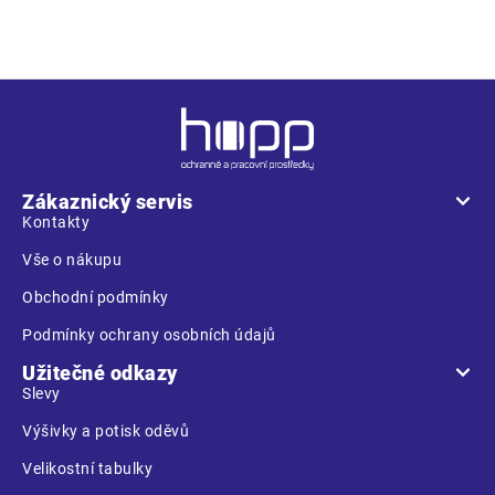
Z
á
p
a
Zákaznický servis
t
Kontakty
í
Vše o nákupu
Obchodní podmínky
Podmínky ochrany osobních údajů
Užitečné odkazy
Slevy
Výšivky a potisk oděvů
Velikostní tabulky