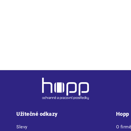
mena, v bocích a na rukávech • zapínání na zip kryté légou na s
Užitečné odkazy
Hopp
Slevy
O firm