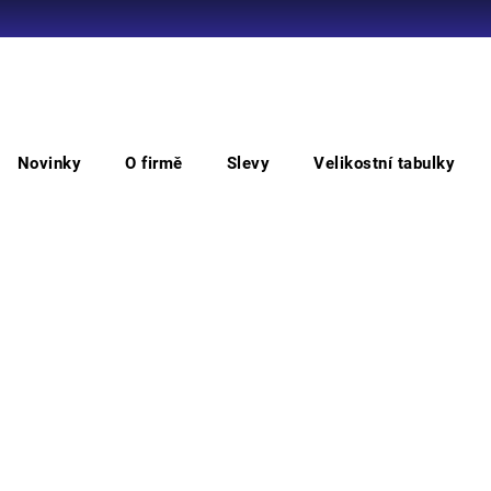
Co potřebujete najít?
Novinky
O firmě
Slevy
Velikostní tabulky
HLEDAT
oděvy
VALENCIA HV bunda
VA
Doporučujeme
• pán
ramen
suchý
nasta
Barv