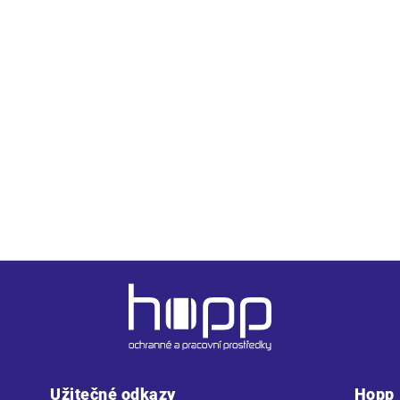
depínací kapuce v límci, zapínání na zip krytý légou, raglánové
zip. Délka pláště 120 cm.
Užitečné odkazy
Hopp