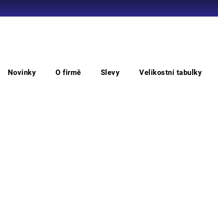
Co potřebujete najít?
Novinky
O firmě
Slevy
Velikostní tabulky
HLEDAT
oděvy
Plášť BATH, výstražný, oranžový
Plá
Doporučujeme
Výstr
Vyber