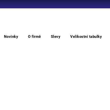
Co potřebujete najít?
Novinky
O firmě
Slevy
Velikostní tabulky
HLEDAT
Polobotky
Obuv BESTARD 3745 RANDO II, polobotka
Ob
pol
Doporučujeme
Polob
se sy
podeš
Vyber