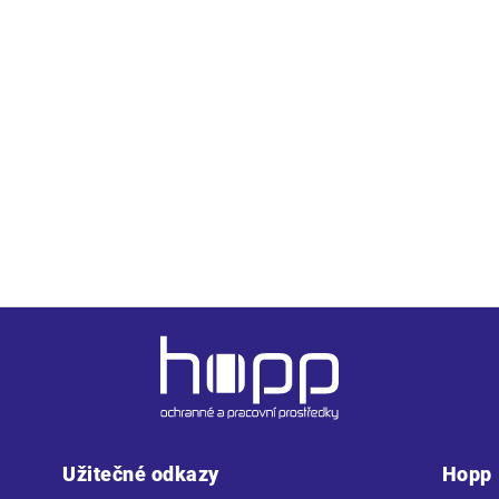
ípenky se syntetickou pryží. Membrána GORE-TEX® Extended Co
Užitečné odkazy
Hopp