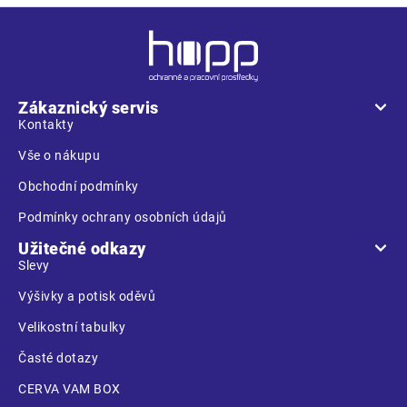
Z
á
p
a
Zákaznický servis
t
Kontakty
í
Vše o nákupu
Obchodní podmínky
Podmínky ochrany osobních údajů
Užitečné odkazy
Slevy
Výšivky a potisk oděvů
Velikostní tabulky
Časté dotazy
CERVA VAM BOX