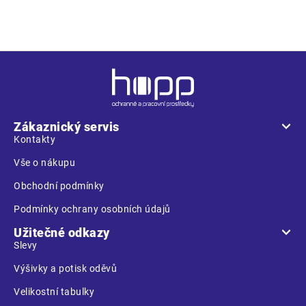
Z
á
p
a
Zákaznický servis
t
Kontakty
í
Vše o nákupu
Obchodní podmínky
Podmínky ochrany osobních údajů
Užitečné odkazy
Slevy
Výšivky a potisk oděvů
Velikostní tabulky