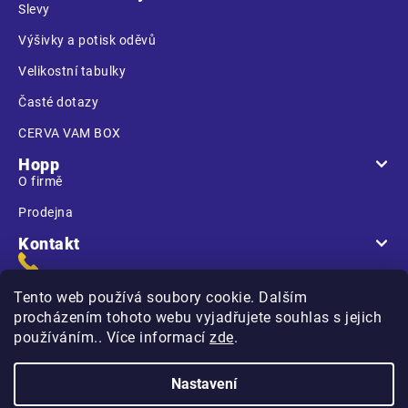
Slevy
Výšivky a potisk oděvů
Velikostní tabulky
Časté dotazy
CERVA VAM BOX
Hopp
O firmě
Prodejna
Kontakt
Tento web používá soubory cookie. Dalším
procházením tohoto webu vyjadřujete souhlas s jejich
používáním.. Více informací
zde
.
Na Kasárnách
396 01 Humpolec
Nastavení