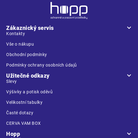
Z
á
p
a
Zákaznický servis
t
Kontakty
í
Vše o nákupu
Obchodní podmínky
Podmínky ochrany osobních údajů
Užitečné odkazy
Slevy
Výšivky a potisk oděvů
Velikostní tabulky
Časté dotazy
CERVA VAM BOX
Hopp