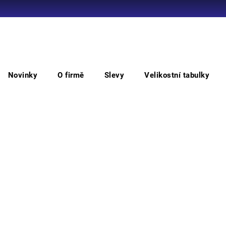
Co potřebujete najít?
Novinky
O firmě
Slevy
Velikostní tabulky
HLEDAT
Pásky
Opasek CXS TWANA, 4 cm, kůže, délka 130 cm,
Opa
130
Doporučujeme
Kožen
niklu.
Můžem
M