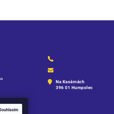
ě
na
Na Kasárnách
396 01 Humpolec
Souhlasím