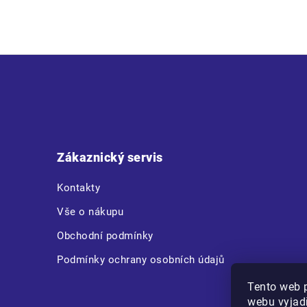
Z
á
p
a
t
Zákaznický servis
í
Kontakty
Vše o nákupu
Obchodní podmínky
Podmínky ochrany osobních údajů
Tento web 
webu vyjadř