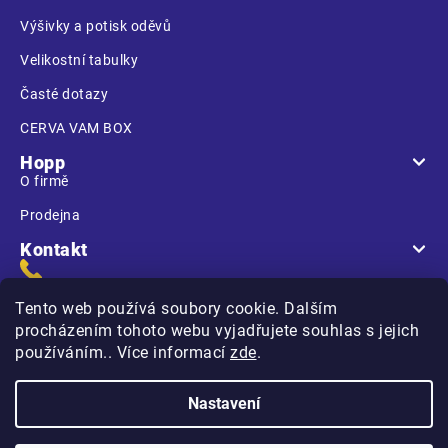
Výšivky a potisk oděvů
Velikostní tabulky
Časté dotazy
CERVA VAM BOX
Hopp
O firmě
Prodejna
Kontakt
Tento web používá soubory cookie. Dalším
procházením tohoto webu vyjadřujete souhlas s jejich
používáním.. Více informací
zde
.
Na Kasárnách
396 01 Humpolec
Nastavení