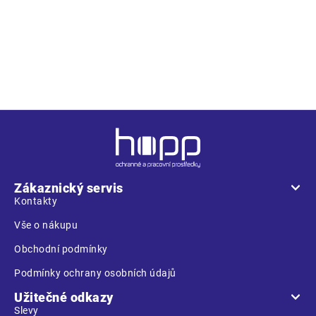
jednoduché patentní zapínání, spona pro individuální
nastavení délky. Součásti balení je praktický blistr pro
prodejní stojany.
Z
á
p
a
Zákaznický servis
t
Kontakty
í
Vše o nákupu
Obchodní podmínky
Podmínky ochrany osobních údajů
Užitečné odkazy
Slevy