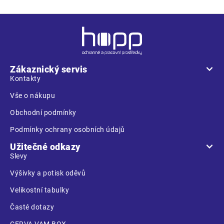
Z
á
p
a
Zákaznický servis
t
Kontakty
í
Vše o nákupu
Obchodní podmínky
Podmínky ochrany osobních údajů
Užitečné odkazy
Slevy
Výšivky a potisk oděvů
Velikostní tabulky
Časté dotazy
CERVA VAM BOX