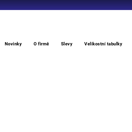
Co potřebujete najít?
Novinky
O firmě
Slevy
Velikostní tabulky
HLEDAT
Lehké
Doporučujeme
ě
OTEVŘÍT FILTR