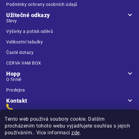
Podmínky ochrany osobních údajů
Užitečné odkazy
Slevy
Výšivky a potisk oděvů
Velikostní tabulky
Časté dotazy
CERVA VAM BOX
Hopp
O firmě
Prodejna
Kontakt
Tento web používá soubory cookie. Dalším
procházením tohoto webu vyjadřujete souhlas s jejich
používáním.. Více informací
zde
.
Na Kasárnách