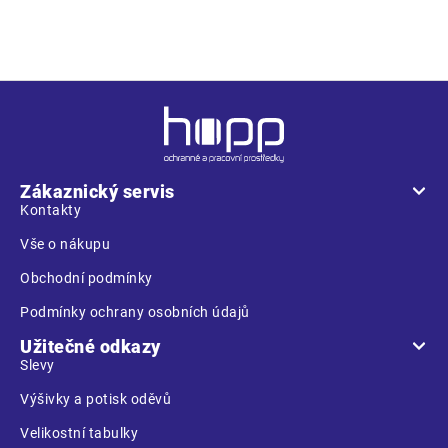
kontrastní prošití
Z
á
p
a
Zákaznický servis
t
Kontakty
í
Vše o nákupu
Obchodní podmínky
Podmínky ochrany osobních údajů
Užitečné odkazy
Slevy
Výšivky a potisk oděvů
Velikostní tabulky