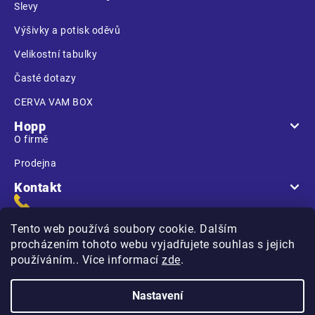
Slevy
Výšivky a potisk oděvů
Velikostní tabulky
Časté dotazy
CERVA VAM BOX
Hopp
O firmě
Prodejna
Kontakt
Tento web používá soubory cookie. Dalším
procházením tohoto webu vyjadřujete souhlas s jejich
používáním.. Více informací
zde
.
Na Kasárnách
396 01 Humpolec
Nastavení