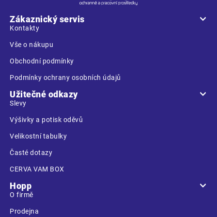
p
a
Zákaznický servis
t
Kontakty
í
Vše o nákupu
Obchodní podmínky
Podmínky ochrany osobních údajů
Užitečné odkazy
Slevy
Výšivky a potisk oděvů
Velikostní tabulky
Časté dotazy
CERVA VAM BOX
Hopp
O firmě
Prodejna