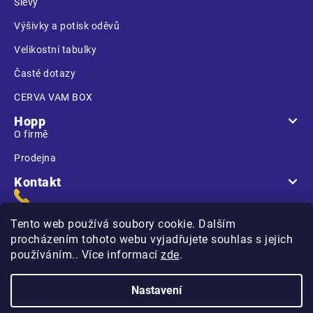
Slevy
Výšivky a potisk oděvů
Velikostní tabulky
Časté dotazy
CERVA VAM BOX
Hopp
O firmě
Prodejna
Kontakt
Tento web používá soubory cookie. Dalším
procházením tohoto webu vyjadřujete souhlas s jejich
používáním.. Více informací
zde
.
Na Kasárnách
396 01 Humpolec
Nastavení