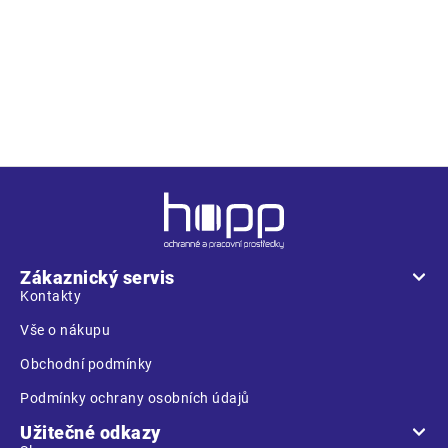
• pracovní kalhoty s pružným pasem • zesílená oblast kolen
materiálem Oxford 600D s možností vkládání kolenních
výztuh • 4 funkční kapsy • kontrastní paspulky • nastavitelná
délka nohavic
Z
á
p
a
Zákaznický servis
t
Kontakty
í
Vše o nákupu
Obchodní podmínky
Podmínky ochrany osobních údajů
Užitečné odkazy