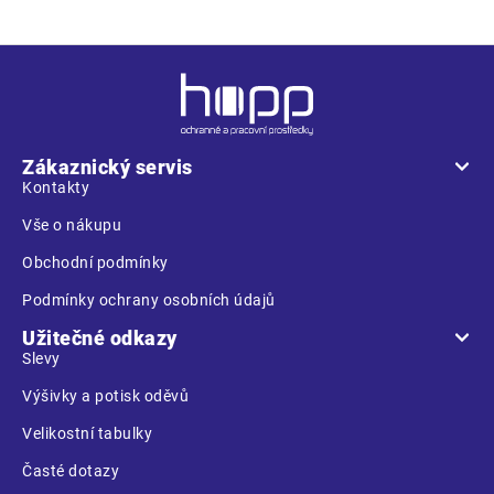
Z
á
p
a
Zákaznický servis
t
Kontakty
í
Vše o nákupu
Obchodní podmínky
Podmínky ochrany osobních údajů
Užitečné odkazy
Slevy
Výšivky a potisk oděvů
Velikostní tabulky
Časté dotazy