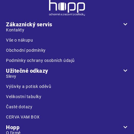
Z
á
p
a
Zákaznický servis
t
Kontakty
í
Vše o nákupu
Obchodní podmínky
Podmínky ochrany osobních údajů
Užitečné odkazy
Slevy
Výšivky a potisk oděvů
Velikostní tabulky
Časté dotazy
CERVA VAM BOX
Hopp
O firmě