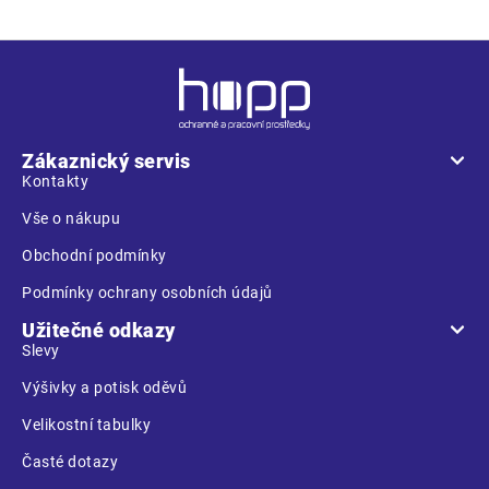
Z
á
p
a
Zákaznický servis
t
Kontakty
í
Vše o nákupu
Obchodní podmínky
Podmínky ochrany osobních údajů
Užitečné odkazy
Slevy
Výšivky a potisk oděvů
Velikostní tabulky
Časté dotazy