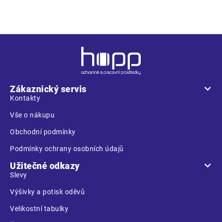
Z
á
p
a
Zákaznický servis
t
Kontakty
í
Vše o nákupu
Obchodní podmínky
Podmínky ochrany osobních údajů
Užitečné odkazy
Slevy
Výšivky a potisk oděvů
Velikostní tabulky