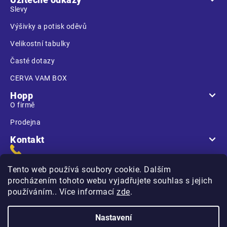
Slevy
Výšivky a potisk oděvů
Velikostní tabulky
Časté dotazy
CERVA VAM BOX
Hopp
O firmě
Prodejna
Kontakt
Tento web používá soubory cookie. Dalším
procházením tohoto webu vyjadřujete souhlas s jejich
používáním.. Více informací
zde
.
Na Kasárnách
396 01 Humpolec
Nastavení