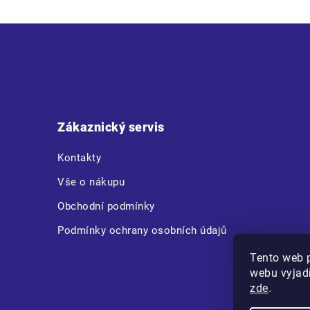
Z
á
p
a
t
Zákaznický servis
í
Kontakty
Vše o nákupu
Obchodní podmínky
Podmínky ochrany osobních údajů
Tento web 
webu vyjadř
zde
.