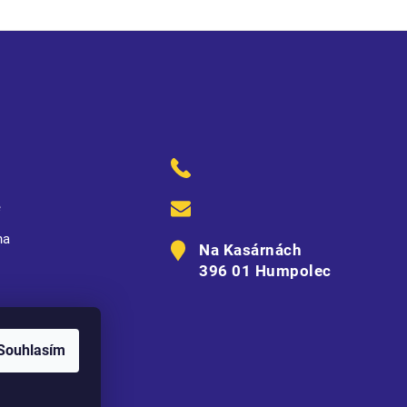
ě
na
Na Kasárnách
396 01 Humpolec
Souhlasím