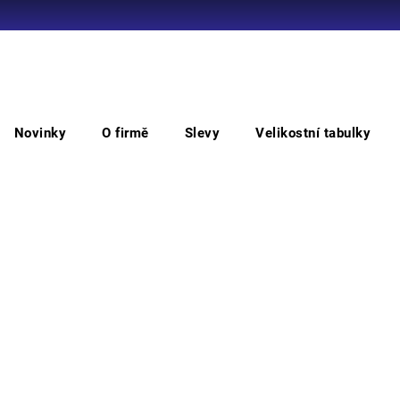
Co potřebujete najít?
Novinky
O firmě
Slevy
Velikostní tabulky
HLEDAT
Do pasu
FF JOEL BE-01-001 set(bund+kalh)
FF 
Doporučujeme
• pán
knofl
kapsy
Barv