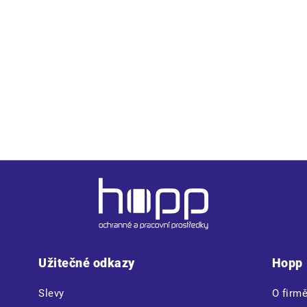
vní materiál TRIFIBETEX® • zesílená oblast ramen z materiálu Ox
Užitečné odkazy
Hopp
Slevy
O firm