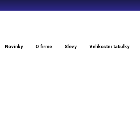
Co potřebujete najít?
Novinky
O firmě
Slevy
Velikostní tabulky
HLEDAT
oděvů
DAYBORO
DAYBORO bunda
DA
Doporučujeme
• pán
mater
600D •
barev
Barv