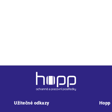
rční a ramenní páska, trup je po stranách beze švů. Finální sil
é pro potisk a výšivku.
Užitečné odkazy
Hopp