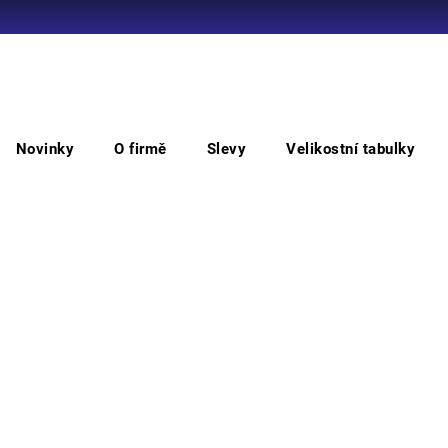
Co potřebujete najít?
Novinky
O firmě
Slevy
Velikostní tabulky
HLEDAT
Trička
Tričko CXS DANIEL, krátký rukáv, zinková
Tri
zin
Doporučujeme
Tričk
ramen
silik
pružn