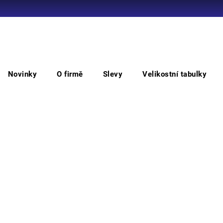
Co potřebujete najít?
Novinky
O firmě
Slevy
Velikostní tabulky
HLEDAT
Trička
Tílko CXS MARKUS, pánské, bílé
Tíl
Doporučujeme
Pánsk
Finál
rozmě
výšiv
Vyber