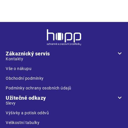
komponenty pro zvýšení viditelnosti
Z
á
p
a
Zákaznický servis
t
Kontakty
í
Vše o nákupu
Obchodní podmínky
Podmínky ochrany osobních údajů
Užitečné odkazy
Slevy
Výšivky a potisk oděvů
Velikostní tabulky