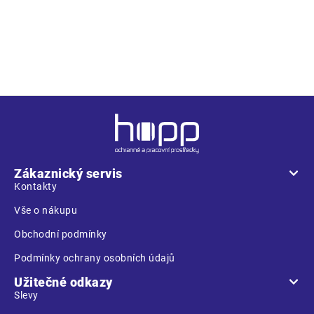
Z
á
p
a
Zákaznický servis
t
Kontakty
í
Vše o nákupu
Obchodní podmínky
Podmínky ochrany osobních údajů
Užitečné odkazy
Slevy