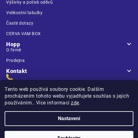
Výšivky a potisk oděvů
Velikostní tabulky
Časté dotazy
CERVA VAM BOX
Hopp
O firmě
Prodejna
Kontakt
Tento web používá soubory cookie. Dalším
procházením tohoto webu vyjadřujete souhlas s jejich
používáním.. Více informací
zde
.
Na Kasárnách
396 01 Humpolec
Nastavení
Copyright 2026
Hopp.cz
. Všechna práva vyhrazena.