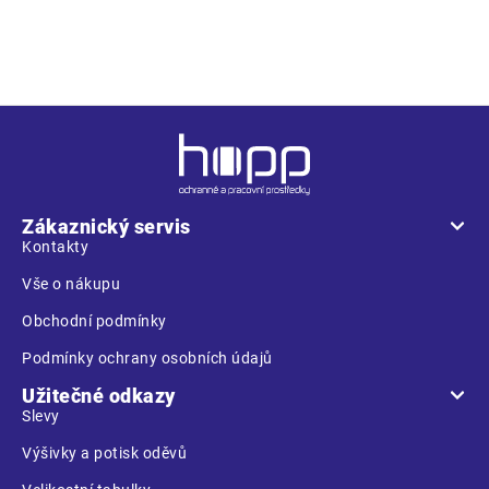
Z
á
p
a
Zákaznický servis
t
Kontakty
í
Vše o nákupu
Obchodní podmínky
Podmínky ochrany osobních údajů
Užitečné odkazy
Slevy
Výšivky a potisk oděvů