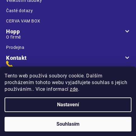
Velikostní tabulky
Časté dotazy
CERVA VAM BOX
Hopp
O firmě
Prodejna
Kontakt
Tento web používá soubory cookie. Dalším
procházením tohoto webu vyjadřujete souhlas s jejich
používáním.. Více informací
zde
.
Na Kasárnách
396 01 Humpolec
Nastavení
Copyright 2026
Hopp.cz
. Všechna práva vyhrazena.
Souhlasím
Vytvořilo
na platformě
Shoptet