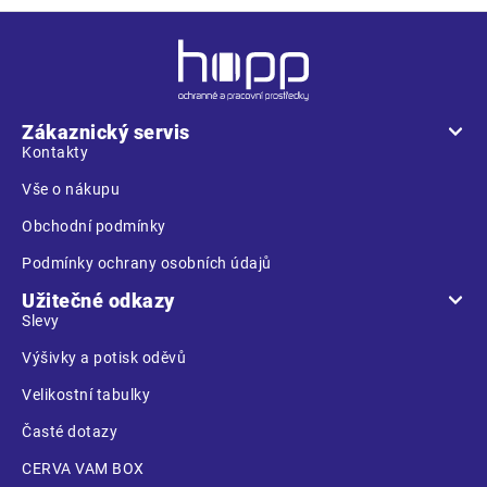
Z
á
p
a
Zákaznický servis
t
Kontakty
í
Vše o nákupu
Obchodní podmínky
Podmínky ochrany osobních údajů
Užitečné odkazy
Slevy
Výšivky a potisk oděvů
Velikostní tabulky
Časté dotazy
CERVA VAM BOX