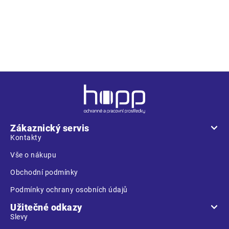
dvě spodní kapsy na zip. Dvojitý, měkký fleecový stojáček
chrání krk před chladem. Stahování dole gumičkou se
zarážkami. Velikosti: S-XXXL. Balení: 1/10 kartonu
Z
á
p
a
Zákaznický servis
t
Kontakty
í
Vše o nákupu
Obchodní podmínky
Podmínky ochrany osobních údajů
Užitečné odkazy
Slevy