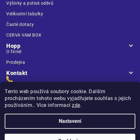
Výšivky a potisk oděvů
Velikostní tabulky
Časté dotazy
CERVA VAM BOX
Hopp
O firmě
Prodejna
Kontakt
Tento web používá soubory cookie. Dalším
procházením tohoto webu vyjadřujete souhlas s jejich
používáním.. Více informací
zde
.
Na Kasárnách
396 01 Humpolec
Nastavení
Copyright 2026
Hopp.cz
. Všechna práva vyhrazena.